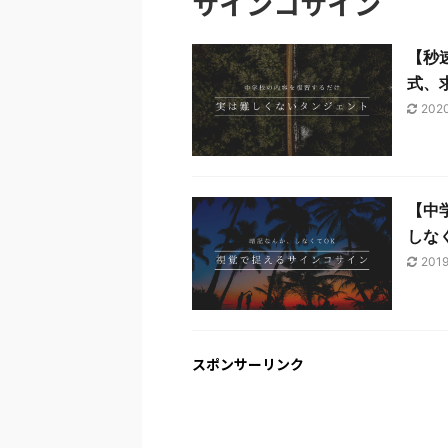
サインコサイン
【秒
式、
202
【中
しな
201
スポンサーリンク