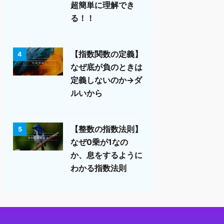
超簡単に理解でき
る！！
【指数関数の定義】
4
なぜ底が負のときは
定義しないのか→ダ
ルいから
【整数の指数法則】
5
なぜ0乗が1なの
か、息をするように
わかる指数法則