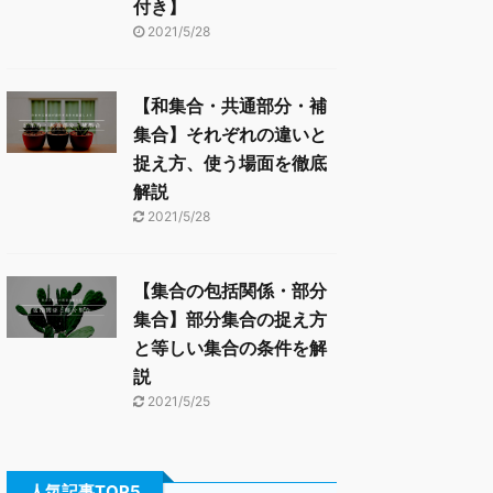
付き】
2021/5/28
【和集合・共通部分・補
集合】それぞれの違いと
捉え方、使う場面を徹底
解説
2021/5/28
【集合の包括関係・部分
集合】部分集合の捉え方
と等しい集合の条件を解
説
2021/5/25
人気記事TOP5