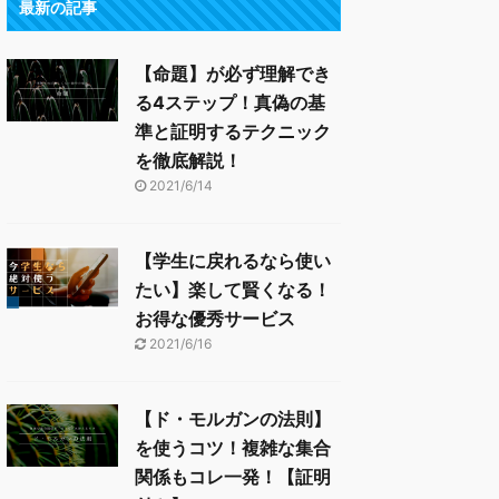
最新の記事
【命題】が必ず理解でき
る4ステップ！真偽の基
準と証明するテクニック
を徹底解説！
2021/6/14
【学生に戻れるなら使い
たい】楽して賢くなる！
お得な優秀サービス
2021/6/16
【ド・モルガンの法則】
を使うコツ！複雑な集合
関係もコレ一発！【証明