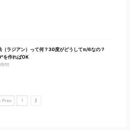
法（ラジアン）って何？30度がどうしてπ/6なの？
0°を作ればOK
9/8/30
« Prev
1
2