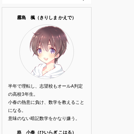
霧島 楓（きりしま かえで）
半年で理転し、志望校もオールA判定
の高校3年生。
小春の熱意に負け、数学を教えること
になる。
意味のない暗記数学をかなり嫌う。
柊 小春（ひいらぎ こはる）