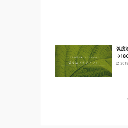
弧度
→18
201