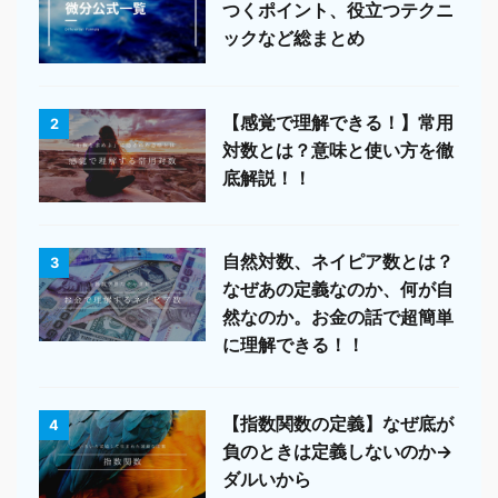
つくポイント、役立つテクニ
ックなど総まとめ
【感覚で理解できる！】常用
2
対数とは？意味と使い方を徹
底解説！！
自然対数、ネイピア数とは？
3
なぜあの定義なのか、何が自
然なのか。お金の話で超簡単
に理解できる！！
【指数関数の定義】なぜ底が
4
負のときは定義しないのか→
ダルいから