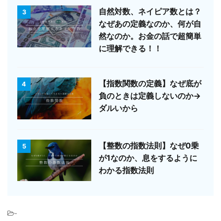
自然対数、ネイピア数とは？
3
なぜあの定義なのか、何が自
然なのか。お金の話で超簡単
に理解できる！！
【指数関数の定義】なぜ底が
4
負のときは定義しないのか→
ダルいから
【整数の指数法則】なぜ0乗
5
が1なのか、息をするように
わかる指数法則
-