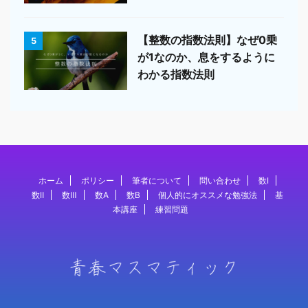
【整数の指数法則】なぜ0乗
5
が1なのか、息をするように
わかる指数法則
ホーム
ポリシー
筆者について
問い合わせ
数Ⅰ
数Ⅱ
数Ⅲ
数A
数B
個人的にオススメな勉強法
基
本講座
練習問題