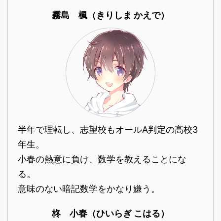
霧島 楓（きりしま かえで）
半年で理転し、志望校もオールA判定の高校3
年生。
小春の熱意に負け、数学を教えることにな
る。
意味のない暗記数学をかなり嫌う。
柊 小春（ひいらぎ こはる）