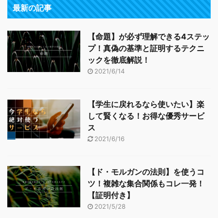
最新の記事
【命題】が必ず理解できる4ステッ
プ！真偽の基準と証明するテクニ
ックを徹底解説！
2021/6/14
【学生に戻れるなら使いたい】楽
して賢くなる！お得な優秀サービ
ス
2021/6/16
【ド・モルガンの法則】を使うコ
ツ！複雑な集合関係もコレ一発！
【証明付き】
2021/5/28