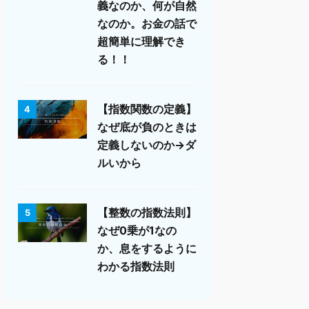
義なのか、何が自然
なのか。お金の話で
超簡単に理解でき
る！！
【指数関数の定義】
4
なぜ底が負のときは
定義しないのか→ダ
ルいから
【整数の指数法則】
5
なぜ0乗が1なの
か、息をするように
わかる指数法則