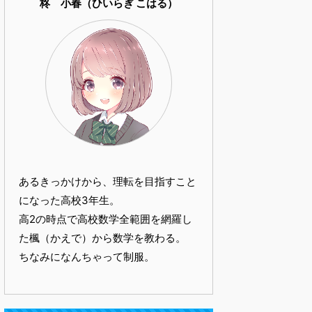
柊 小春（ひいらぎ こはる）
あるきっかけから、理転を目指すこと
になった高校3年生。
高2の時点で高校数学全範囲を網羅し
た楓（かえで）から数学を教わる。
ちなみになんちゃって制服。