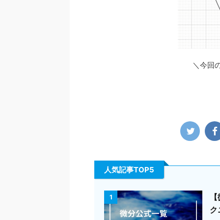
＼今回
人気記事TOP5
【
1
ク