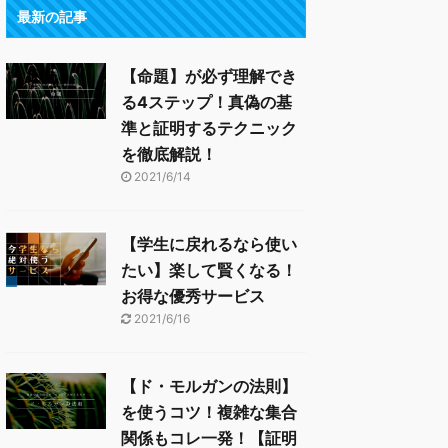
最新の記事
【命題】が必ず理解でき
る4ステップ！真偽の基
準と証明するテクニック
を徹底解説！
2021/6/14
【学生に戻れるなら使い
たい】楽して賢くなる！
お得な優秀サービス
2021/6/16
【ド・モルガンの法則】
を使うコツ！複雑な集合
関係もコレ一発！【証明