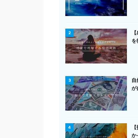
【
2
を
自
3
が
【
4
か