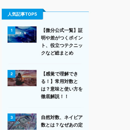
人気記事TOP5
【微分公式一覧】証
1
明や差がつくポイン
ト、役立つテクニッ
クなど総まとめ
【感覚で理解でき
2
る！】常用対数と
は？意味と使い方を
徹底解説！！
自然対数、ネイピア
3
数とは？なぜあの定