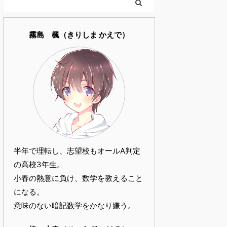
霧島 楓（きりしま かえで）
半年で理転し、志望校もオールA判定
の高校3年生。
小春の熱意に負け、数学を教えること
になる。
意味のない暗記数学をかなり嫌う。