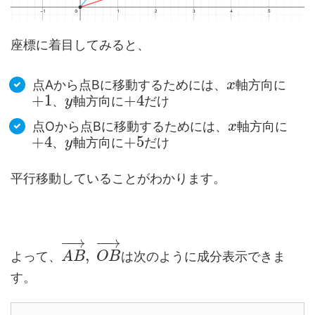
座標に着目してみると、
点Aから点Bに移動するためには、
軸方向に
x
+
1
+
4
、
軸方向に
だけ
y
点Oから点Bに移動するためには、
軸方向に
x
+
4
+
5
、
軸方向に
だけ
y
平行移動していることがわかります。
−
−
→
−
−
→
,
よって、
は次のように成分表示できま
A
B
O
B
す。