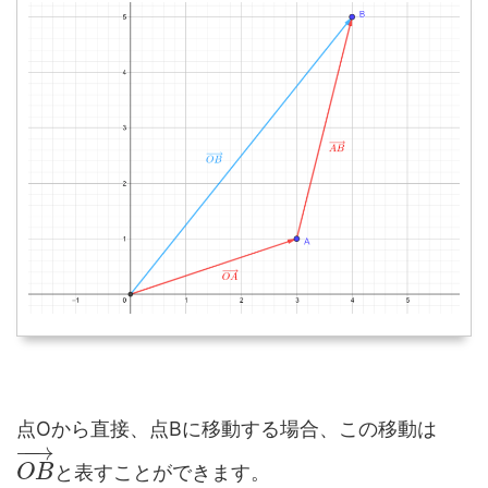
点Oから直接、点Bに移動する場合、この移動は
−
−
→
と表すことができます。
O
B