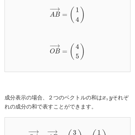
−
−
→
1
(
)
=
A
B
4
−
−
→
4
(
)
=
O
B
5
,
成分表示の場合、２つのベクトルの和は
それぞ
x
y
れの成分の和で表すことができます。
−
−
→
−
−
→
3
1