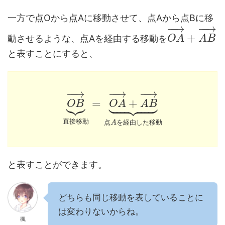
一方で点Oから点Aに移動させて、点Aから点Bに移
−
−
→
−
−
→
+
動させるような、点Aを経由する移動を
O
A
A
B
と表すことにすると、
−
−
→
−
−
→
−
−
→














=
+
O
B
O
A
A
B
直
接
移
動
点
A
を
経
由
し
た
移
動
と表すことができます。
どちらも同じ移動を表していることに
は変わりないからね。
楓