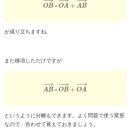
−
−
→
−
−
→
−
−
→
+
O
B
＝
O
A
A
B
が成り立ちますね。
また移項しただけですが
−
−
→
−
−
→
−
−
→
+
A
B
＝
O
B
O
A
というように分離もできます。よく問題で使う変形
なので、合わせて覚えておきましょう。