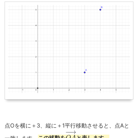
点Oを横に＋3、縦に＋1平行移動させると、点Aと
−
−
→
一致します。
この移動を
と表します。