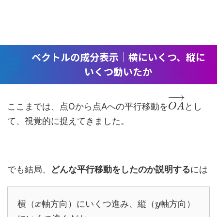
ベクトルの成分表示｜横にいくつ、縦に
いくつ動いたか
−
−
→
ここまでは、点Oから点Aへの平行移動を
とし
O
A
て、視覚的に捉えてきました。
でも結局、
どんな平行移動をしたのか説明する
には
横（
軸方向）にいくつ進み、縦（
軸方向）
x
y