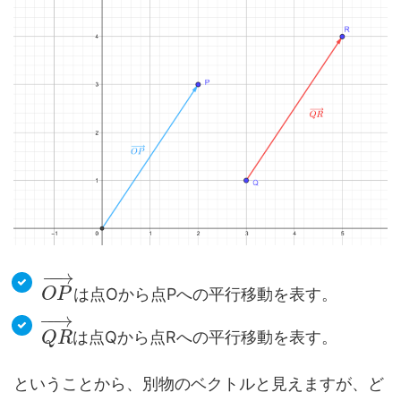
−
−
→
は点Oから点Pへの平行移動を表す。
O
P
−
−
→
は点Qから点Rへの平行移動を表す。
Q
R
ということから、別物のベクトルと見えますが、ど