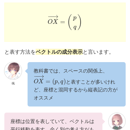
−
−
→
(
)
p
=
O
X
q
と表す方法を
ベクトルの成分表示
と言います。
教科書では、スペースの関係上、
−
−
→
=
(
,
)
と表すことが多いけれ
O
X
p
q
楓
ど、座標と混同するから縦表記の方が
オススメ
座標は位置を表していて、ベクトルは
平行移動を表す。全く別の考え方だも