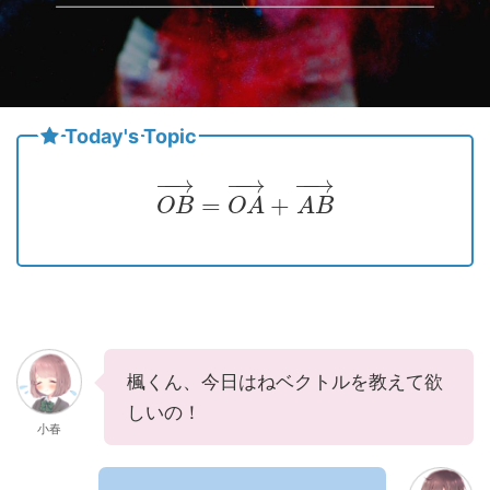
Today's Topic
−
−
→
−
−
→
−
−
→
=
+
O
B
O
A
A
B
楓くん、今日はねベクトルを教えて欲
しいの！
小春