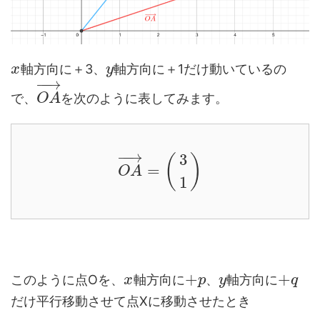
軸方向に＋3、
軸方向に＋1だけ動いているの
x
y
−
−
→
で、
を次のように表してみます。
O
A
−
−
→
3
(
)
=
O
A
1
+
+
このように点Oを、
軸方向に
、
軸方向に
x
p
y
q
だけ平行移動させて点Xに移動させたとき