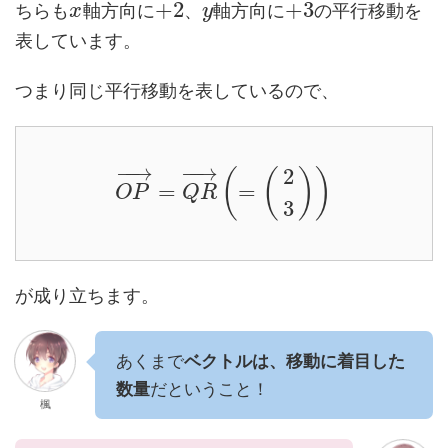
+
2
+
3
ちらも
軸方向に
、
軸方向に
の平行移動を
x
y
表しています。
つまり同じ平行移動を表しているので、
−
−
→
−
−
→
2
(
(
)
)
=
=
O
P
Q
R
3
が成り立ちます。
あくまで
ベクトルは、移動に着目した
数量
だということ！
楓