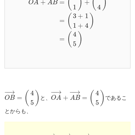
(
)
(
)
+
=
+
O
A
A
B
1
4
3
+
1
(
)
=
1
+
4
4
(
)
=
5
−
−
→
−
−
→
−
−
→
4
4
(
)
(
)
=
+
=
と、
であるこ
O
B
O
A
A
B
5
5
とからも、