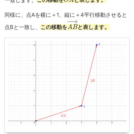
O
A
同様に、点Aを横に＋1、縦に＋4平行移動させると
−
−
→
点Bと一致し、
この移動を
と表します。
A
B