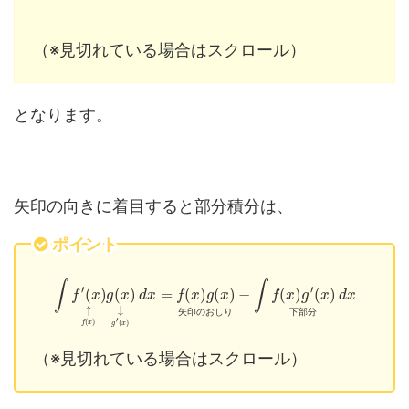
（※見切れている場合はスクロール）
となります。
矢印の向きに着目すると部分積分は、
ポイント
∫
∫
′
′
(
)
(
)
=
(
)
(
)
−
(
)
(
)
f
x
g
x
d
x
f
x
g
x
f
x
g
x
d
x
↑
↓
矢
印
の
お
し
り
下
部
分
′
(
)
(
)
f
x
g
x
（※見切れている場合はスクロール）