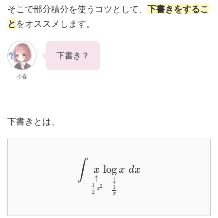
そこで部分積分を使うコツとして、
下書きをする
こ
と
をオススメします。
下書き？
小春
下書きとは、
∫
log
x
x
d
x
↑
↓
1
2
1
x
2
x