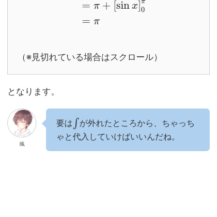
π
=
+
[
sin
]
π
x
0
=
π
（※見切れている場合はスクロール）
となります。
∫
要は
が外れたところから、ちゃっち
ゃと代入していけばいいんだね。
楓