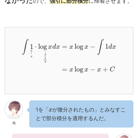
なかった
ので、
強引に部分積分
に帰着させます。
∫
∫
1
⋅
log
=
log
−
1
x
d
x
x
x
d
x
↑
↓
x
1
x
=
log
−
+
x
x
x
C
1を「
が微分されたもの」とみなすこ
x
とで部分積分を適用するんだ。
楓