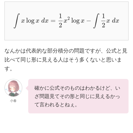
1
1
∫
∫
2
log
=
log
−
x
x
d
x
x
x
x
d
x
2
2
なんかは代表的な部分積分の問題ですが、公式と見
比べて同じ形に見える人はそう多くないと思いま
す。
確かに公式そのものはわかるけど、い
ざ問題見てその形と同じに見えるかっ
小春
て言われるとねぇ。