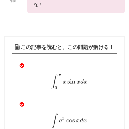
小春
な！
この記事を読むと、この問題が解ける！
π
∫
sin
x
x
d
x
0
∫
x
cos
e
x
d
x