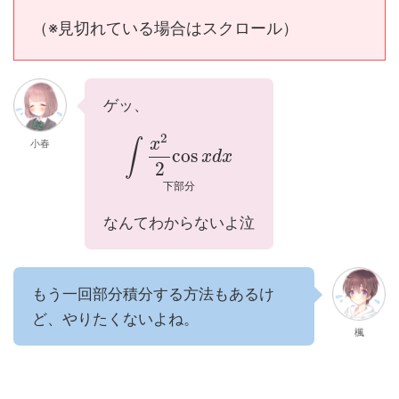
（※見切れている場合はスクロール）
ゲッ、
2
x
∫
小春
cos
x
d
x
2
下
部
分
なんてわからないよ泣
もう一回部分積分する方法もあるけ
ど、やりたくないよね。
楓