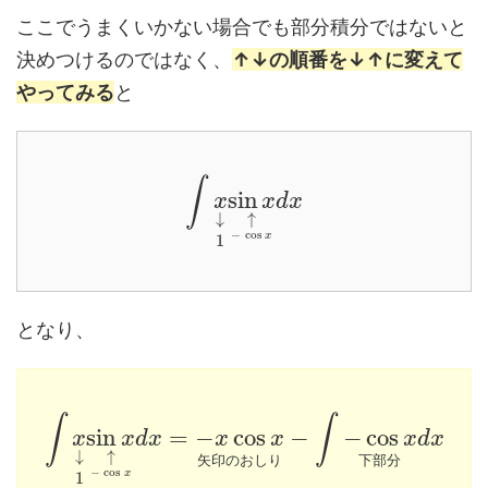
ここでうまくいかない場合でも部分積分ではないと
決めつけるのではなく、
↑↓の順番を↓↑に変えて
やってみる
と
∫
sin
x
x
d
x
↓
↑
−
cos
x
1
となり、
∫
∫
sin
=
−
cos
−
−
cos
x
x
d
x
x
x
x
d
x
↓
↑
矢
印
の
お
し
り
下
部
分
−
cos
x
1