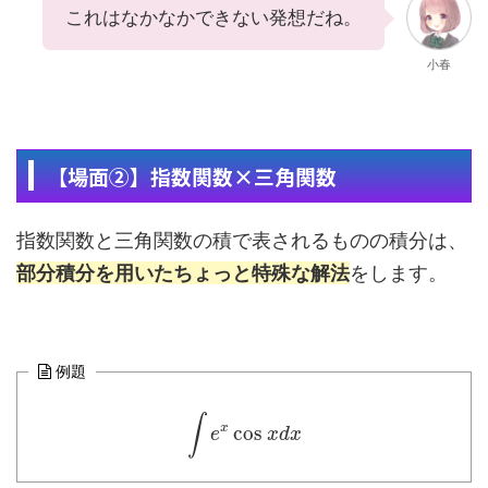
これはなかなかできない発想だね。
小春
【場面②】指数関数×三角関数
指数関数と三角関数の積で表されるものの積分は、
部分積分を用いたちょっと特殊な解法
をします。
例題
∫
x
cos
e
x
d
x