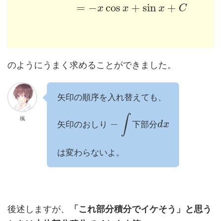
=
−
cos
+
sin
+
x
x
x
C
のようにうまく求めることができました。
矢印の順序を入れ替えても、
∫
楓
−
矢
印
の
お
し
り
下
部
分
d
x
は変わらないよ。
後述しますが、
「これ部分積分でイケそう」と思う