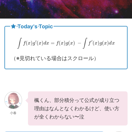
Today's Topic
∫
∫
′
′
(
)
(
)
=
(
)
(
)
−
(
)
(
)
f
x
g
x
d
x
f
x
g
x
f
x
g
x
d
x
（※見切れている場合はスクロール）
楓くん、部分積分って公式が成り立つ
理由はなんとなくわかるけど、使い方
小春
が全くわからない〜泣