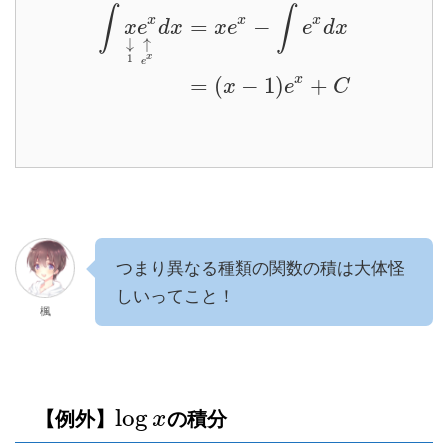
∫
∫
x
x
x
=
−
x
e
d
x
x
e
e
d
x
↓
↑
x
1
e
x
=
(
−
1
)
+
x
e
C
つまり異なる種類の関数の積は大体怪
しいってこと！
楓
log
【例外】
の積分
x