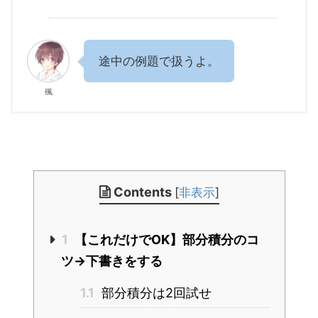
途中の例題で扱うよ。
楓
Contents
[
非表示
]
1
【これだけでOK】部分積分のコ
ツ→下書きをする
1.1
部分積分は2回試せ