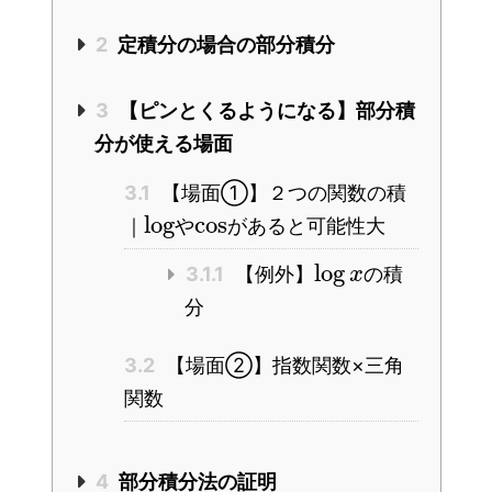
2
定積分の場合の部分積分
3
【ピンとくるようになる】部分積
分が使える場面
3.1
【場面①】２つの関数の積
log
cos
｜
や
があると可能性大
log
3.1.1
【例外】
の積
x
分
3.2
【場面②】指数関数×三角
関数
4
部分積分法の証明