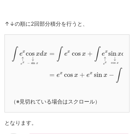
↑↓の順に2回部分積分を行うと、
∫
∫
∫
x
x
x
cos
=
cos
+
sin
e
x
d
x
e
x
e
x
d
x
↑
↓
↑
↓
cos
x
x
−
sin
x
x
e
e
∫
x
x
x
=
cos
+
sin
−
c
e
x
e
x
e
（※見切れている場合はスクロール）
となります。