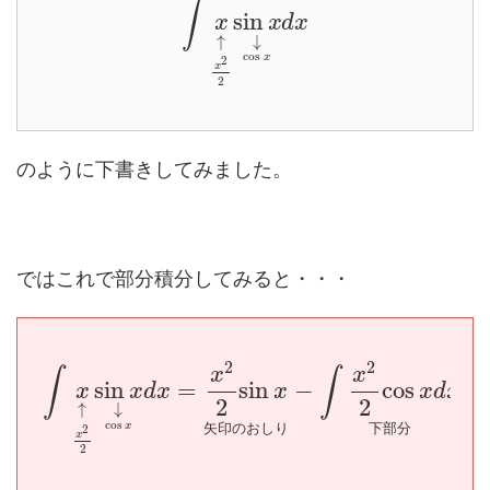
∫
sin
x
x
d
x
↑
↓
cos
x
2
x
2
のように下書きしてみました。
ではこれで部分積分してみると・・・
2
2
x
x
∫
∫
sin
=
sin
−
cos
x
x
d
x
x
x
d
x
2
2
↑
↓
cos
x
矢
印
の
お
し
り
下
部
分
2
x
2