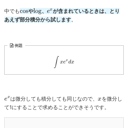
cos
log
x
中でも
や
、
が含まれているときは、とり
e
あえず部分積分から試します
。
例題
∫
x
x
e
d
x
x
は微分しても積分しても同じなので、
を微分し
e
x
て1にすることで求めることができそうです。