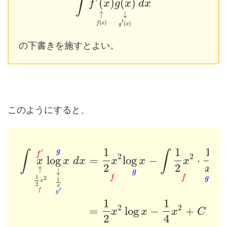
∫
(
)
(
)
f
x
g
x
d
x
↑
↓
′
(
)
(
)
f
x
g
x
の下書きを施すとよい。
このようにすると、
1
1
1
′
g
∫
∫
f
2
2
log
=
log
−
⋅
x
x
d
x
x
x
x
d
2
2
x
↑
↓
g
′
1
f
f
g
2
1
x
2
x
′
f
g
1
1
2
2
=
log
−
+
x
x
x
C
2
4