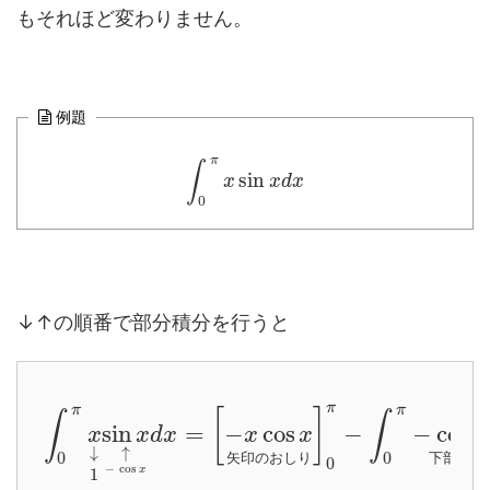
もそれほど変わりません。
例題
π
∫
sin
x
x
d
x
0
↓↑の順番で部分積分を行うと
π
π
π
[
]
∫
∫
sin
=
−
cos
−
−
cos
x
x
d
x
x
x
x
↓
↑
0
0
矢
印
の
お
し
り
下
部
分
0
−
cos
x
1