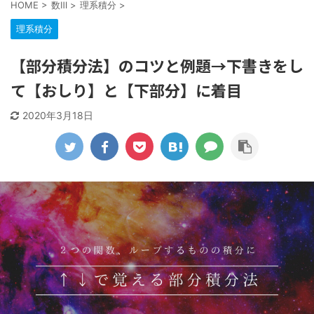
HOME
>
数Ⅲ
>
理系積分
>
理系積分
【部分積分法】のコツと例題→下書きをし
て【おしり】と【下部分】に着目
2020年3月18日