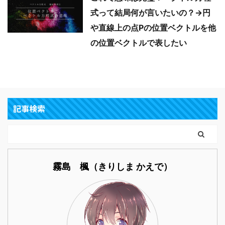
式って結局何が言いたいの？→円
や直線上の点Pの位置ベクトルを他
の位置ベクトルで表したい
記事検索
霧島 楓（きりしま かえで）