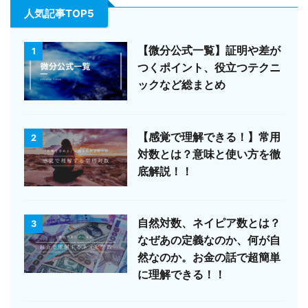
人気記事TOP5
【微分公式一覧】証明や差が
1
つくポイント、役立つテクニ
ックなど総まとめ
【感覚で理解できる！】常用
2
対数とは？意味と使い方を徹
底解説！！
自然対数、ネイピア数とは？
3
なぜあの定義なのか、何が自
然なのか。お金の話で超簡単
に理解できる！！