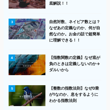
底解説！！
自然対数、ネイピア数とは？
3
なぜあの定義なのか、何が自
然なのか。お金の話で超簡単
に理解できる！！
【指数関数の定義】なぜ底が
4
負のときは定義しないのか→
ダルいから
【整数の指数法則】なぜ0乗
5
が1なのか、息をするように
わかる指数法則