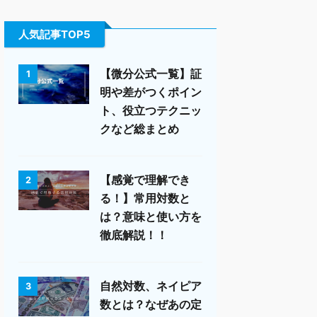
人気記事TOP5
【微分公式一覧】証
1
明や差がつくポイン
ト、役立つテクニッ
クなど総まとめ
【感覚で理解でき
2
る！】常用対数と
は？意味と使い方を
徹底解説！！
自然対数、ネイピア
3
数とは？なぜあの定