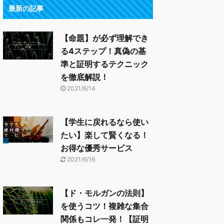
最新の記事
【命題】が必ず理解でき
る4ステップ！真偽の基
準と証明するテクニック
を徹底解説！
2021/6/14
【学生に戻れるなら使い
たい】楽して賢くなる！
お得な優秀サービス
2021/6/16
【ド・モルガンの法則】
を使うコツ！複雑な集合
関係もコレ一発！【証明