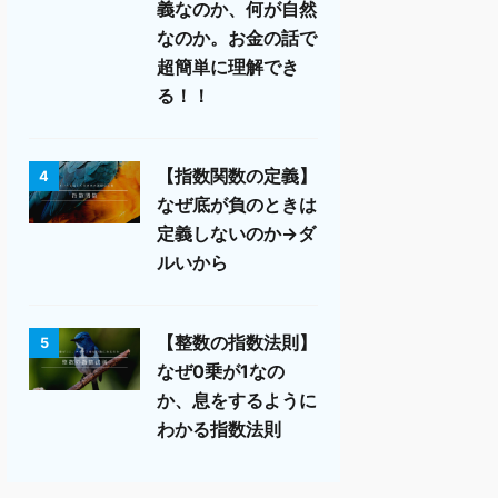
義なのか、何が自然
なのか。お金の話で
超簡単に理解でき
る！！
【指数関数の定義】
4
なぜ底が負のときは
定義しないのか→ダ
ルいから
【整数の指数法則】
5
なぜ0乗が1なの
か、息をするように
わかる指数法則