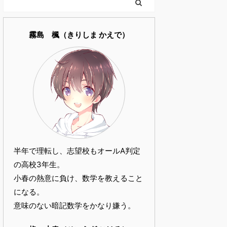
霧島 楓（きりしま かえで）
半年で理転し、志望校もオールA判定
の高校3年生。
小春の熱意に負け、数学を教えること
になる。
意味のない暗記数学をかなり嫌う。