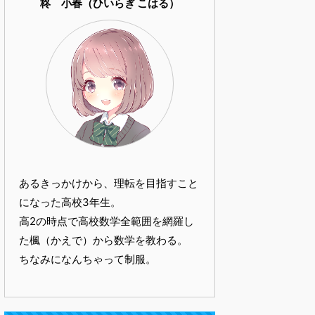
柊 小春（ひいらぎ こはる）
あるきっかけから、理転を目指すこと
になった高校3年生。
高2の時点で高校数学全範囲を網羅し
た楓（かえで）から数学を教わる。
ちなみになんちゃって制服。