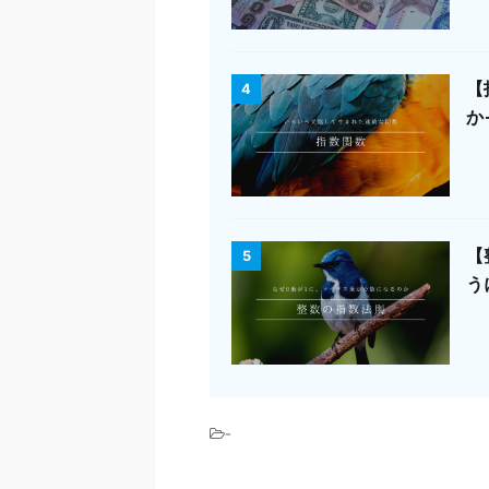
【
4
か
【
5
う
-