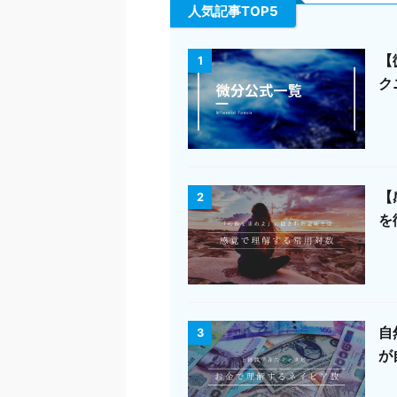
人気記事TOP5
【
1
ク
【
2
を
自
3
が