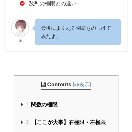
数列の極限との違い
最後によくある例題をのっけて
みたよ。
楓
Contents
[
非表示
]
1
関数の極限
2
【ここが大事】右極限・左極限