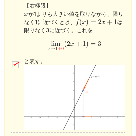
【右極限】
が1よりも大きい値を取りながら、限り
x
(
)
=
2
+
1
なく1に近づくとき、
は
f
x
x
限りなく3に近づく。これを
lim
(
2
+
1
)
=
3
x
→
1
+
0
x
と表す。