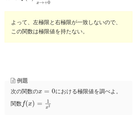
→
+
0
x
よって、左極限と右極限が一致しないので、
この関数は極限値を持たない。
例題
=
0
次の関数の
における極限値を調べよ。
x
1
(
)
=
関数
f
x
2
x