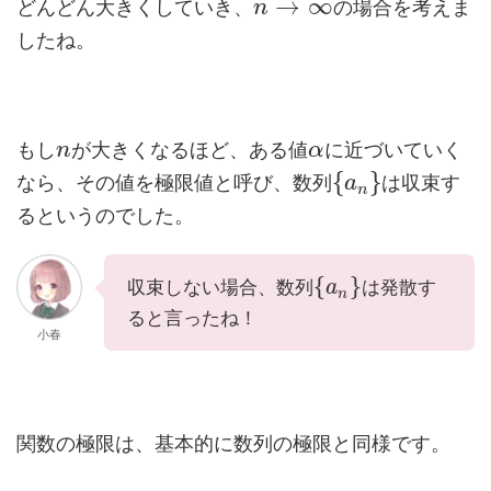
→
∞
どんどん大きくしていき、
の場合を考えま
n
したね。
もし
が大きくなるほど、ある値
に近づいていく
n
α
{
}
なら、その値を極限値と呼び、数列
は収束す
a
n
るというのでした。
{
}
収束しない場合、数列
は発散す
a
n
ると言ったね！
小春
関数の極限は、基本的に数列の極限と同様です。