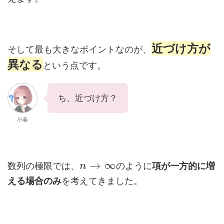
近づけ方が
そして最も大きなポイントなのが、
異なる
という点です。
ち、近づけ方？
小春
→
∞
数列の極限では、
のように
項が一方的に増
n
える場合のみ
を考えてきました。