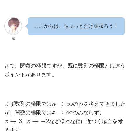
ここからは、ちょっとだけ頑張ろう！
楓
さて、関数の極限ですが、既に数列の極限とは違う
ポイントがあります。
→
∞
まず数列の極限では
のみを考えてきました
n
→
∞
が、関数の極限では
のみならず、
x
→
3
,
→
−
2
など様々な値に近づく場合を考
x
x
えます。