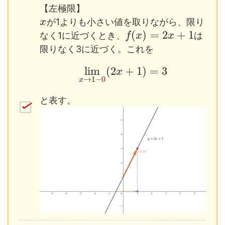
【左極限】
が1よりも小さい値を取りながら、限り
x
(
)
=
2
+
1
なく1に近づくとき、
は
f
x
x
限りなく3に近づく。これを
lim
(
2
+
1
)
=
3
x
→
1
−
0
x
と表す。