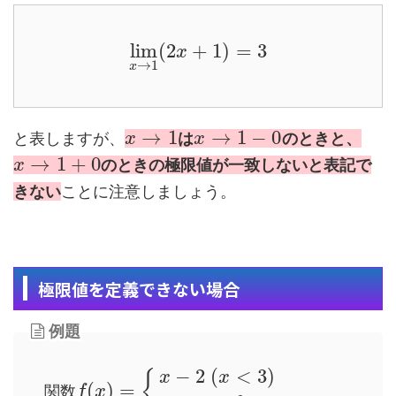
lim
(
2
+
1
)
=
3
x
→
1
x
→
1
→
1
−
0
と表しますが、
は
のときと、
x
x
→
1
+
0
のときの極限値が一致しないと表記で
x
きない
ことに注意しましょう。
極限値を定義できない場合
例題
−
2
(
<
3
)
{
x
x
(
)
=
関
数
f
x