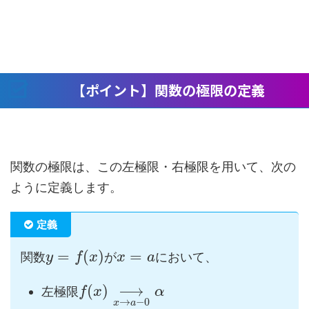
【ポイント】関数の極限の定義
関数の極限は、この左極限・右極限を用いて、次の
ように定義します。
定義
=
(
)
=
関数
が
において、
y
f
x
x
a
(
)
⟶
左極限
f
x
α
→
−
0
x
a