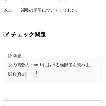
以上、「関数の極限について」でした。
チェック問題
例題
=
0
次の関数の
における極限値を調べよ。
x
1
(
)
=
関数
f
x
x