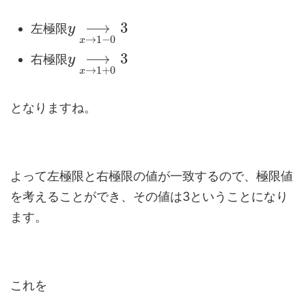
⟶
3
左極限
y
→
1
−
0
x
⟶
3
右極限
y
→
1
+
0
x
となりますね。
よって左極限と右極限の値が一致するので、極限値
を考えることができ、その値は3ということになり
ます。
これを