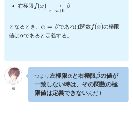
(
)
⟶
右極限
f
x
β
→
+
0
x
a
=
(
)
となるとき、
であれば関数
の極限
α
β
f
x
値は
であると定義する。
α
左極限
と右極限
の値が
α
β
つまり
一致しない時は、その関数の極
楓
限値は定義できない
んだ！