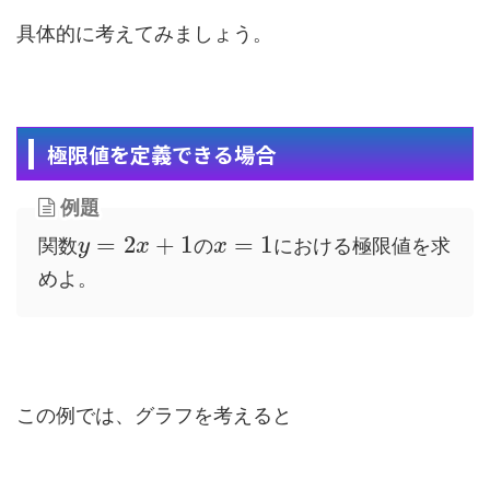
具体的に考えてみましょう。
極限値を定義できる場合
例題
=
2
+
1
=
1
関数
の
における極限値を求
y
x
x
めよ。
この例では、グラフを考えると