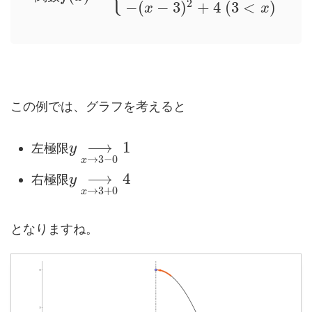
2
−
(
−
3
)
+
4
(
3
<
)
x
x
この例では、グラフを考えると
⟶
1
左極限
y
→
3
−
0
x
⟶
4
右極限
y
→
3
+
0
x
となりますね。