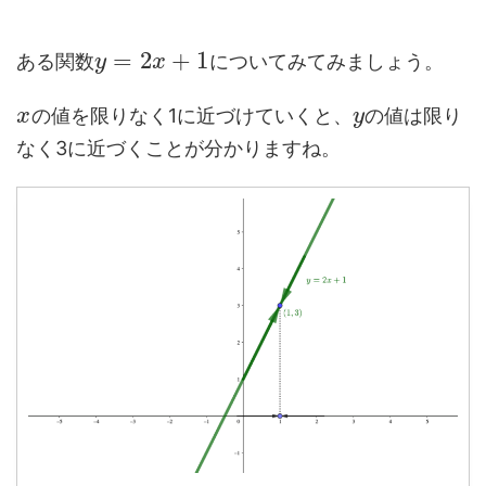
=
2
+
1
ある関数
についてみてみましょう。
y
x
の値を限りなく1に近づけていくと、
の値は限り
x
y
なく3に近づくことが分かりますね。