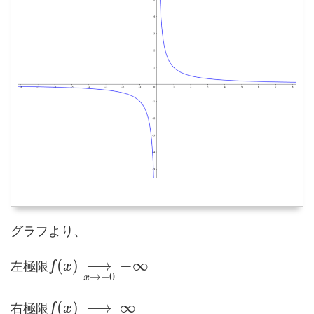
グラフより、
(
)
⟶
−
∞
左極限
f
x
→
−
0
x
(
)
⟶
∞
右極限
f
x