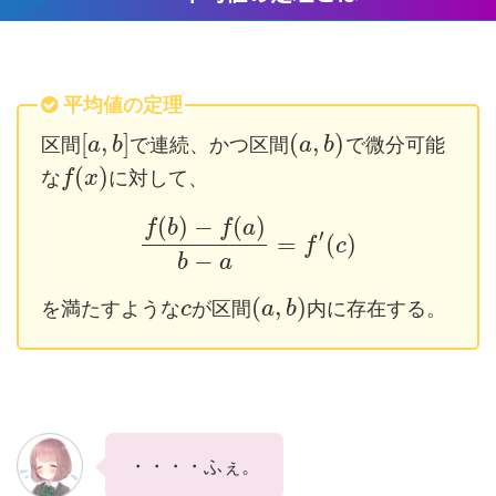
平均値の定理
[
,
]
(
,
)
区間
で連続、かつ区間
で微分可能
a
b
a
b
(
)
な
に対して、
f
x
(
)
−
(
)
f
b
f
a
′
=
(
)
f
c
−
b
a
(
,
)
を満たすような
が区間
内に存在する。
c
a
b
・・・・ふぇ。