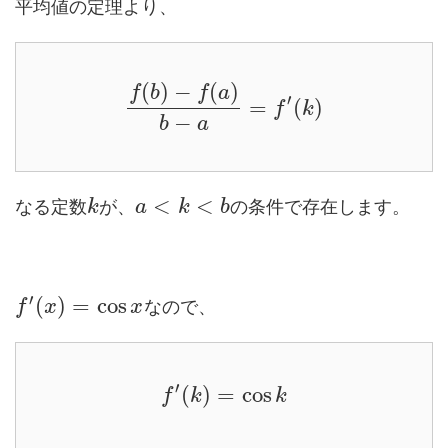
平均値の定理より、
(
)
−
(
)
f
b
f
a
′
=
(
)
f
k
−
b
a
<
<
なる定数
が、
の条件で存在します。
k
a
k
b
′
(
)
=
cos
なので、
f
x
x
′
(
)
=
cos
f
k
k