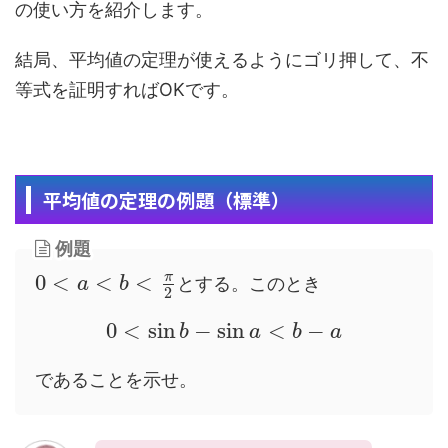
の使い方を紹介します。
結局、平均値の定理が使えるようにゴリ押して、不
等式を証明すればOKです。
平均値の定理の例題（標準）
例題
π
0
<
<
<
とする。このとき
a
b
2
0
<
sin
−
sin
<
−
b
a
b
a
であることを示せ。