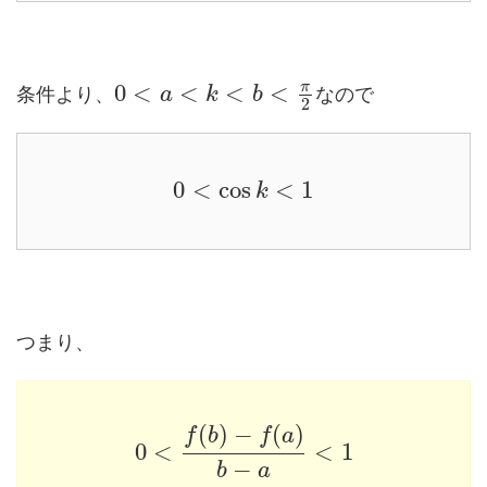
π
0
<
<
<
<
条件より、
なので
a
k
b
2
0
<
cos
<
1
k
つまり、
(
)
−
(
)
f
b
f
a
0
<
<
1
−
b
a