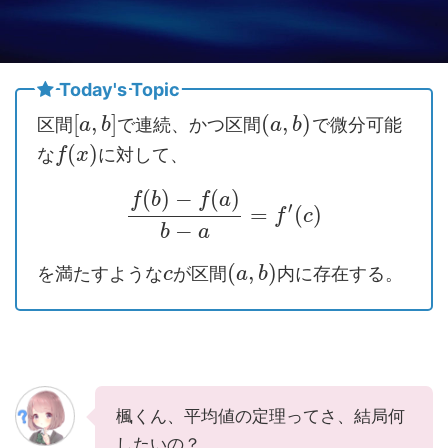
Today's Topic
[
,
]
(
,
)
区間
で連続、かつ区間
で微分可能
a
b
a
b
(
)
な
に対して、
f
x
(
)
−
(
)
f
b
f
a
′
=
(
)
f
c
−
b
a
(
,
)
を満たすような
が区間
内に存在する。
c
a
b
楓くん、平均値の定理ってさ、結局何
したいの？