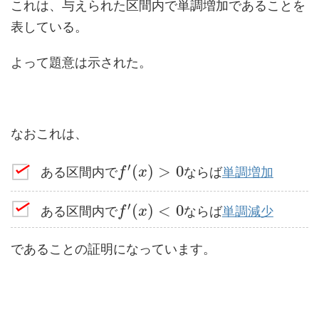
これは、与えられた区間内で単調増加であることを
表している。
よって題意は示された。
なおこれは、
′
(
)
>
0
ある区間内で
ならば
単調増加
f
x
′
(
)
<
0
ある区間内で
ならば
単調減少
f
x
であることの証明になっています。