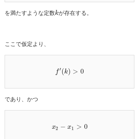
を満たすような定数
が存在する。
k
ここで仮定より、
′
(
)
>
0
f
k
であり、かつ
−
>
0
x
x
2
1