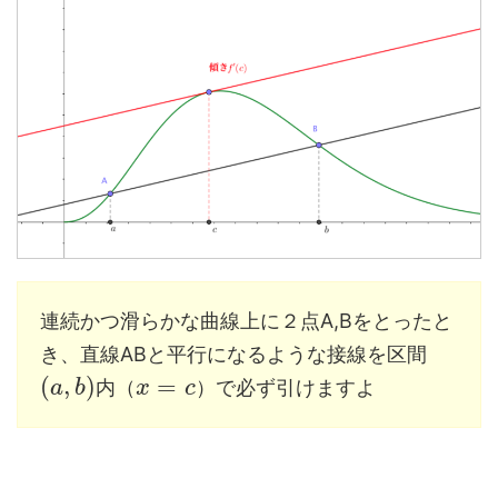
連続かつ滑らかな曲線上に２点A,Bをとったと
き、直線ABと平行になるような接線を区間
(
,
)
=
内（
）で必ず引けますよ
a
b
x
c