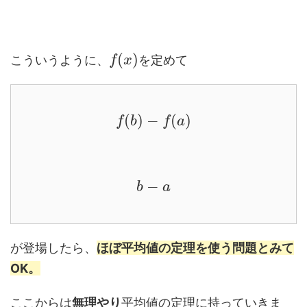
(
)
こういうように、
を定めて
f
x
(
)
−
(
)
f
b
f
a
−
b
a
が登場したら、
ほぼ平均値の定理を使う問題とみて
OK。
ここからは
無理やり
平均値の定理に持っていきま