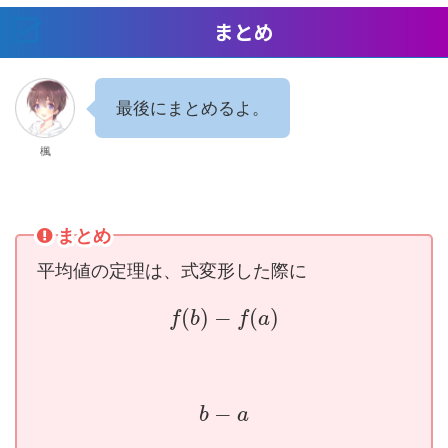
まとめ
最後にまとめるよ。
楓
まとめ
平均値の定理は、式変形した際に
(
)
−
(
)
f
b
f
a
−
b
a