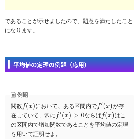
であることが示せましたので、題意を満たしたこと
になります。
平均値の定理の例題（応用）
例題
′
(
)
(
)
関数
において、ある区間内で
が存
f
x
f
x
′
(
)
>
0
(
)
在していて、常に
ならば
はこ
f
x
f
x
の区間内で増加関数であることを平均値の定理
を用いて証明せよ。