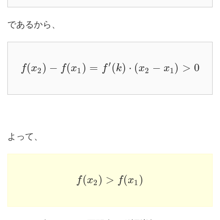
であるから、
′
(
)
−
(
)
=
(
)
⋅
(
−
)
>
0
f
x
f
x
f
k
x
x
2
1
2
1
よって、
(
)
>
(
)
f
x
f
x
2
1