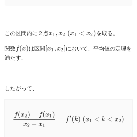
,
(
<
)
この区間内に２点
を取る。
x
x
x
x
1
2
1
2
(
)
[
,
]
関数
は区間
において、平均値の定理を
f
x
x
x
1
2
満たす。
したがって、
(
)
−
(
)
f
x
f
x
2
1
′
=
(
)
(
<
<
)
f
k
x
k
x
1
2
−
x
x
2
1