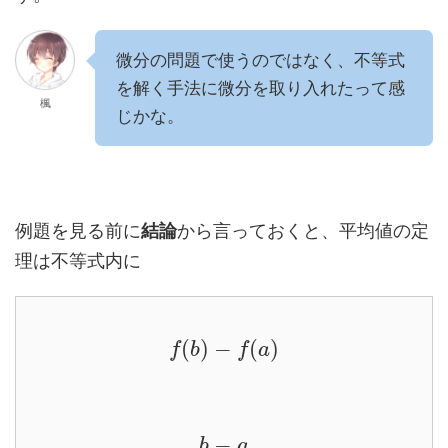
微分の問題で使うのではなく、不等式
を解く手法に微分を取り入れたって感
楓
じかな。
例題を見る前に
結論
から言っておくと、平均値の定
理は不等式内に
(
)
−
(
)
f
b
f
a
−
b
a