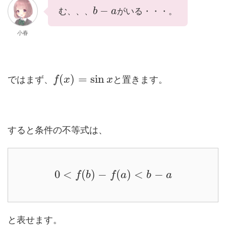
−
む、、、
がいる・・・。
b
a
小春
(
)
=
sin
ではまず、
と置きます。
f
x
x
すると条件の不等式は、
0
<
(
)
−
(
)
<
−
f
b
f
a
b
a
と表せます。