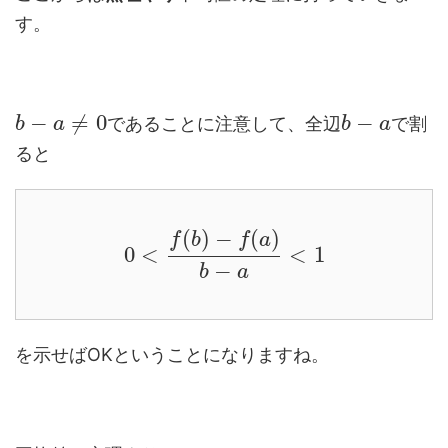
す。
−
≠
0
−
であることに注意して、全辺
で割
b
a
b
a
ると
(
)
−
(
)
f
b
f
a
0
<
<
1
−
b
a
を示せばOKということになりますね。