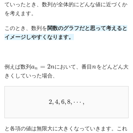
ていったとき、数列が全体的にどんな値に近づくか
を考えます。
このとき、数列を
関数のグラフだと思って考えると
イメージしやすくなります。
=
2
例えば数列
において、番目
をどんどん大
a
n
n
n
きくしていった場合、
2
,
4
,
6
,
8
,
⋯
,
と各項の値は無限大に大きくなっていきます。これ