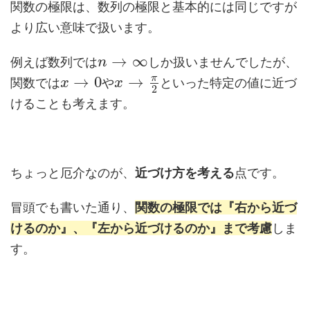
関数の極限は、数列の極限と基本的には同じですが
より広い意味で扱います。
→
∞
例えば数列では
しか扱いませんでしたが、
n
π
→
0
→
関数では
や
といった特定の値に近づ
x
x
2
けることも考えます。
ちょっと厄介なのが、
近づけ方を考える
点です。
冒頭でも書いた通り、
関数の極限では『右から近づ
けるのか』、『左から近づけるのか』まで考慮
しま
す。