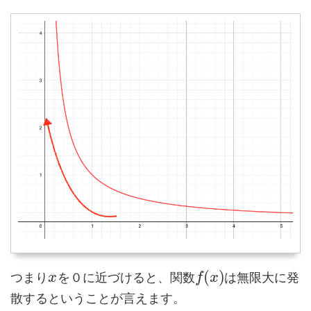
(
)
つまり
を０に近づけると、関数
は無限大に発
x
f
x
散するということが言えます。