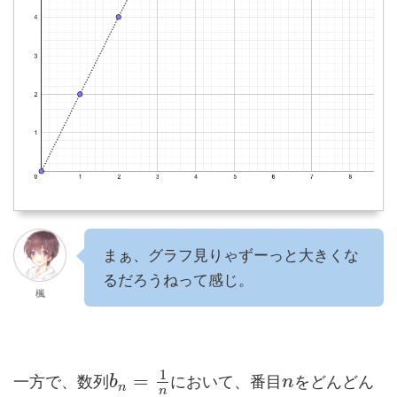
まぁ、グラフ見りゃずーっと大きくな
るだろうねって感じ。
楓
1
=
一方で、数列
において、番目
をどんどん
b
n
n
n