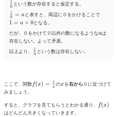
1
という数が存在すると仮定する。
0
1
=
と表すと、両辺に０をかけることで
a
0
1
=
×
0
となる。
a
だが、０をかけて０以外の数になるような
は
a
存在しない。よって矛盾。
1
以上より、
という数は存在しない。
0
1
(
)
=
ここで、関数
の
を
右から
０に近づけて
f
x
x
x
みましょう。
(
)
すると、グラフを見てもらうとわかる通り、
f
x
はどんどん大きくなっていきます。