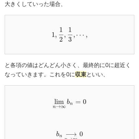
大きくしていった場合、
1
1
1
,
,
,
⋯
,
2
3
と各項の値はどんどん小さく、最終的に0に超近く
なっていきます。これを0に
収束
といい、
lim
=
0
b
n
→
∞
n
⟶
0
b
n
→
∞