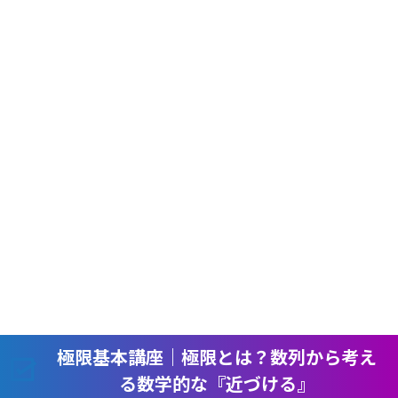
極限基本講座｜極限とは？数列から考え
る数学的な『近づける』