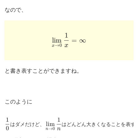
なので、
1
lim
=
∞
x
→
0
x
と書き表すことができますね。
このように
1
1
lim
は
ダ
メ
だ
け
ど
、
は
ど
ん
ど
ん
大
き
く
な
る
こ
と
を
表
す
0
n
→
0
n