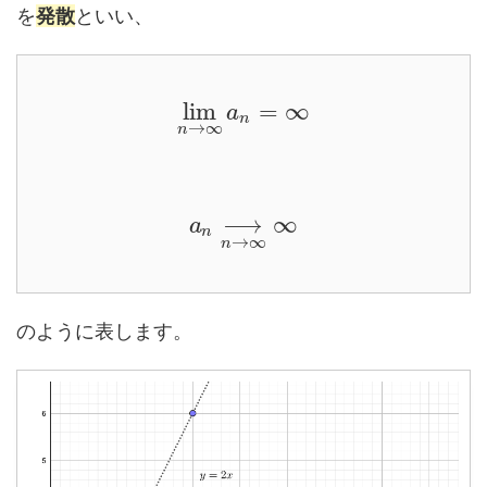
を
発散
といい、
lim
=
∞
a
n
→
∞
n
⟶
∞
a
n
→
∞
n
のように表します。